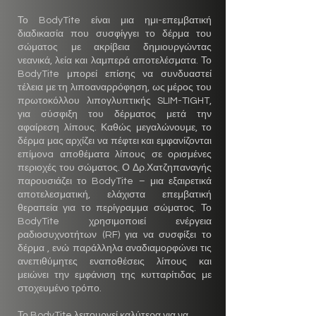
Το BodyTite είναι μια ημι-επεμβατική
διαδικασία που συσφίγγει το δέρμα του
σώματος με ακρίβεια δημιουργώντας
νεανικά, λεία και λαμπερά αποτελέσματα. Το
BodyTite μπορεί επίσης να συνδυαστεί
τέλεια με τη λιποαναρρόφηση, ως μέρος του
πρωτοκόλλου λιπογλυπτικής SLIM-TIGHT,
για σύσφιξη του δέρματος μετά την
αφαίρεση λίπους. Καθώς μεγαλώνουμε, το
δέρμα μας αρχίζει να πέφτει και εμφανίζονται
επίμονa αποθέματα λίπους σε ορισμένες
περιοχές του σώματος. Ο Δρ.Χατζηπαναγής
παρουσιάζει το BodyTite – μια εξαιρετικά
αποτελεσματική, ελάχιστα επεμβατική
θεραπεία για το περίγραμμα σώματος. Το
BodyTite χρησιμοποιεί ενέργεια
ραδιοσυχνοτήτων (RF) για να συσφίξει το
δέρμα , ενώ παράλληλα αναδιαμορφώνει τις
ανεπιθύμητες εναποθέσεις λίπους και
μειώνει την εμφάνιση της κυτταρίτιδας με
στοχευμένο τρόπο.
Το BodyTite λειτουργεί καλύτερα για να