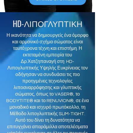
HD-
ΛΙΠΟΓΛΥΠΤΙΚΗ
Η ικανότητα να δημιουργείς ένα όμορφο
και αρμονικό σχήμα σώματος είναι
ταυτόχρονα τέχνη και επιστήμη. Η
εκτεταμένη εμπειρία του
Δρ.Χατζηπαναγή στη HD-
Λιπογλυπτικής Υψηλής Ευκρίνειας τον
οδήγησαν να συνδυάσει τις πιο
προηγμένες τεχνολογίες
λιποαναρρόφησης και γλυπτικής
σώματος, όπως το VASER®, το
BODYTITE® και το RENUVION®, σε ένα
μοναδικό και ισχυρό πρωτόκολλο, τη
Μέθοδο λιπογλυπτικής SLIM-TIGHT.
Αυτό του δίνει τη δυνατότητα να
επιτυγχάνει απαράμιλλα αποτελέσματα