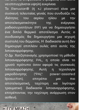
να επιτυγχάνεται υψηλή ευκρίνεια.
Το Renuvion® (ή «J plasma») είναι μια
συσκευή τελευταίας γενιάς που συνδυάζει τις
ιδιότητες του αερίου ηλίου με την
αποτελεσματικότητα της ενέργειας
ραδιοσυχνοτήτων (RF) για να δημιουργήσει
ένα διπλό θερμικό αποτέλεσμα. Αυτός ο
συνδυασμός θα δημιουργήσει μια ισχυρή
συστολή του δέρματος. Η διαδικασία αυτή δεν
δημιουργεί επιπλέον ουλές από αυτές της
λιποαναρρόφησης.
Ο Δρ. Χατζηπαναγής χρησιμοποιεί τη μέθοδο
λιποαναρρόφησης PAL, η οποία είναι το
χρυσό πρότυπο όσον αφορά τις συσκευές
λιποαναρρόφησης. Αυτή η τεχνολογία
μικροδόνησης ("PAL": power-assisted
liposuction), επιτρέπει μια πιο
αποτελεσματική, ταχύτερη και λιγότερο
τραυματική διαδικασία λιποαναρρόφησης,
επιτρέποντας την ταχύτερη ανάρρωση στον
ασθενή.
Η ΕΠΕΜΒΑΣΗ