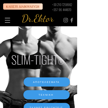
+30 210 7258982
ΚΛΕΙΣΤΕ ΔΙΑΒΟΥΛΕΥΣΗ
+357 96 444870
Dr.Ektor
SLIM-TIGHT
®
ΑΠΟΤΕΛΕΣΜΑΤΑ
ΤΕΧΝΙΚΗ
ΣΥΧΝΕΣ ΕΡΩΤΗΣΕΙΣ