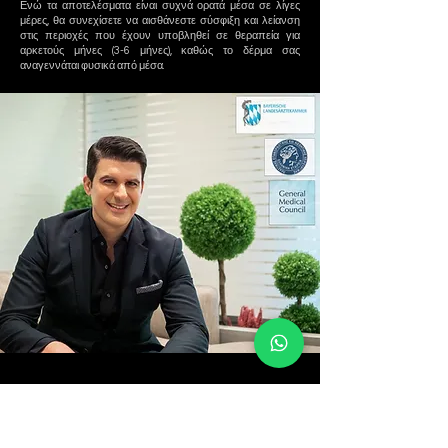
Ενώ τα αποτελέσματα είναι συχνά ορατά μέσα σε λίγες
μέρες, θα συνεχίσετε να αισθάνεστε σύσφιξη και λείανση
στις περιοχές που έχουν υποβληθεί σε θεραπεία για
αρκετούς μήνες (3-6 μήνες), καθώς το δέρμα σας
αναγεννάται φυσικά από μέσα.
ΕΞΕΙΔΙΚΕΥΣΗ
Ο Δρ. Χατζηπαναγής κατέχει μεγάλη εξειδίκευση
στη χειρουργική λιπογλυπτικής σώματος υψηλής