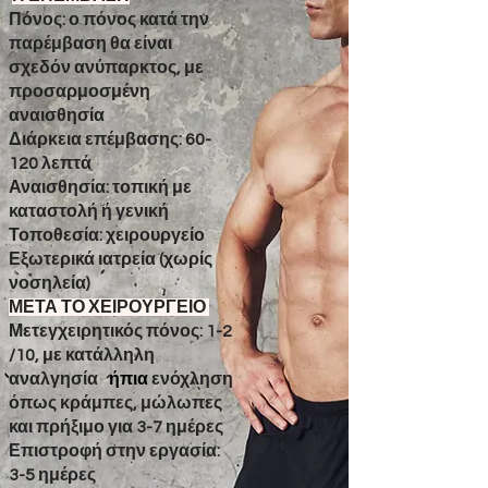
Πόνος: ο πόνος κατά την
παρέμβαση θα είναι
σχεδόν ανύπαρκτος, με
προσαρμοσμένη
αναισθησία
Διάρκεια επέμβασης: 60-
120 λεπτά
Αναισθησία: τοπική με
καταστολή ή γενική
Τοποθεσία: χειρουργείο
Εξωτερικά ιατρεία (χωρίς
νοσηλεία)
ΜΕΤΑ ΤΟ ΧΕΙΡΟΥΡΓΕΙΟ
Μετεγχειρητικός πόνος: 1-2
/10, με κατάλληλη
αναλγησία
,
ήπια
ενόχληση
όπως κράμπες, μώλωπες
και πρήξιμο για 3-7 ημέρες
Επιστροφή στην εργασία:
3-5 ημέρες