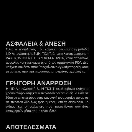
ΑΣΦΑΛΕΙΑ & ΑΝΕΣΗ
Όλες οι τεχνολογίες που χρησιμοποιούνται στη μέθοδο
HD-Λιπογλυπτικής SLIM-TIGHT, όπως η λιποαναρρόφηση
VASER, το BODYTITE και το RENUVION, είναι απολύτως
ασφαλείς και εγκεκριμένες από τον αμερικανικό FDA. Δεν
θα έχετε κανέναν απολύτως κίνδυνο εγκαύματος δέρματος
με αυτές τις προηγμένες, αυτοματοποιημένες τεχνολογίες.
ΓΡΗΓΟΡΗ ΑΝΑΡΡΩΣΗ
Η
HD-Λιπογλυπτική
SLIM-TIGHT περιλαμβάνει ελάχιστο
χρόνο ανάρρωσης και οι περισσότεροι ασθενείς θα είναι σε
θέση να επιστρέψουν στην κανονική τους ρουτίνα εργασίας
σε περίπου δύο έως τρεις ημέρες μετά τη διαδικασία. Το
οίδημα και οι μώλωπες που εμφανίζονται συνήθως
υποχωρούν μέσα σε 2-4 εβδομάδες.
ΑΠΟΤΕΛΕΣΜΑΤΑ