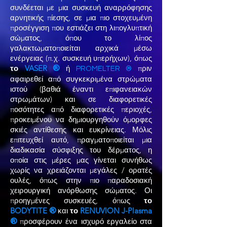
συνδέεται με μια συσκευή αναρρόφησης
αρνητικής πίεσης, σε μια πιο στοχευμένη
προσέγγιση που εστιάζει στη λιπογλυπτική
σώματος, όπου το λίπος
γαλακτωματοποιείται αρχικά μέσω
ενέργειας (π.χ. συσκευή υπερήχων), όπως
το
VASER
πριν
®
ή
PROMELTER
®
αφαιρεθεί από συγκεκριμένα στρώματα
ιστού (βαθιά έναντι επιφανειακών
στρωμάτων) και σε διαφορετικές
ποσότητες από διαφορετικές περιοχές,
προκειμένου να δημιουργηθούν όμορφες
σκιές αντίθεσης και ευκρίνειας. Μόλις
επιτευχθεί αυτό, πραγματοποιείται μια
διαδικασία σύσφιξης του δέρματος, η
οποία στις μέρες μας γίνεται συνήθως
χωρίς να χρειάζονται μεγάλες / ορατές
ουλές, όπως στην πιο παραδοσιακή
χειρουργική ανόρθωσης σώματος. Οι
προηγμένες συσκευές, όπως
το
BODYTITE
και
το
RENUVION J-Plasma
®
προσφέρουν ένα ισχυρό εργαλείο στα
®