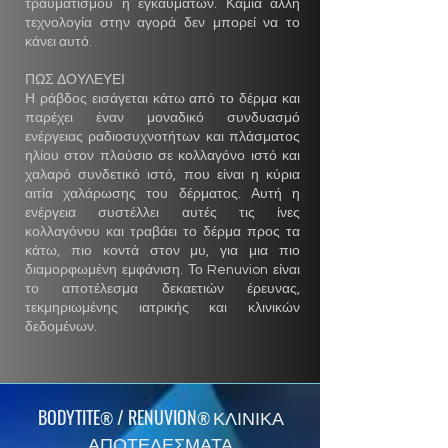
τραυματισμού ή εγκαυμάτων. Καμία άλλη
τεχνολογία στην αγορά δεν μπορεί να το
κάνει αυτό.
ΠΩΣ ΔΟΥΛΕΥΕΙ
Η ράβδος εισάγεται κάτω από το δέρμα και
παρέχει έναν μοναδικό συνδυασμό
ενέργειας ραδιοσυχνοτήτων και πλάσματος
ηλίου στον πλούσιο σε κολλαγόνο ιστό και
χαλαρό συνδετικό ιστό, που είναι η κύρια
αιτία χαλάρωσης του δέρματος. Αυτή η
ενέργεια συστέλλει αυτές τις ίνες
κολλαγόνου και τραβάει το δέρμα προς τα
κάτω, πιο κοντά στον μυ, για μια πιο
διαμορφωμένη εμφάνιση. Το Renuvion είναι
το αποτέλεσμα δεκαετιών έρευνας,
τεκμηριωμένης ιατρικής και κλινικών
δεδομένων.
BODYTITE
/ RENUVION
ΚΛΙΝΙΚΑ
®
®
ΑΠΟΤΕΛΕΣΜΑΤΑ