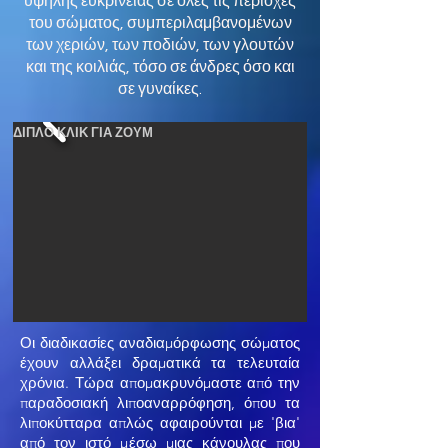
υψηλής ευκρίνειας σε όλες τις περιοχές
του σώματος, συμπεριλαμβανομένων
των χεριών, των ποδιών, των γλουτών
και της κοιλιάς, τόσο σε άνδρες όσο και
σε γυναίκες.
ΔΙΠΛΟ ΚΛΙΚ ΓΙΑ ΖΟΥΜ
Οι διαδικασίες αναδιαμόρφωσης σώματος
έχουν αλλάξει δραματικά τα τελευταία
χρόνια. Τώρα απομακρυνόμαστε από την
παραδοσιακή λιποαναρρόφηση, όπου τα
λιποκύτταρα απλώς αφαιρούνται με 'βια'
από τον ιστό μέσω μιας κάνουλας που