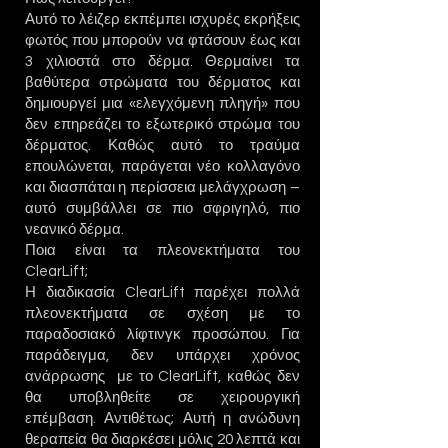
Αυτό το λέιζερ εκπέμπει ισχυρές εκρήξεις
φωτός που μπορούν να φτάσουν έως και
3 χιλιοστά στο δέρμα. Θερμαίνει τα
βαθύτερα στρώματα του δέρματος και
δημιουργεί μια «ελεγχόμενη πληγή» που
δεν επηρεάζει το εξωτερικό στρώμα του
δέρματος. Καθώς αυτό το τραύμα
επουλώνεται, παράγεται νέο κολλαγόνο
και διασπάται η περίσσεια μελάγχρωση –
αυτό συμβάλλει σε πιο σφριγηλό, πιο
νεανικό δέρμα.
Ποια είναι τα πλεονεκτήματα του
ClearLift;
Η διαδικασία ClearLift παρέχει πολλά
πλεονεκτήματα σε σχέση με το
παραδοσιακό λίφτινγκ προσώπου. Για
παράδειγμα, δεν υπάρχει χρόνος
ανάρρωσης με το ClearLift, καθώς δεν
θα υποβληθείτε σε χειρουργική
επέμβαση. Αντιθέτως; Αυτή η ανώδυνη
θεραπεία θα διαρκέσει μόλις 20 λεπτά και