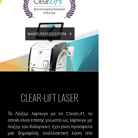
ΜΑΘΕ ΠΕΡΙΣΣΟΤΕΡΑ
CLEAR-LIFT LASER
Το Λέιζερ λίφτινγκ με το ClearLift, το
οποίο είναι επίσης γνωστό ως λίφτινγκ με
λέιζερ του Χόλιγουντ, έχει γίνει πρόσφατα
μια δημοφιλής εναλλακτική λύση στο