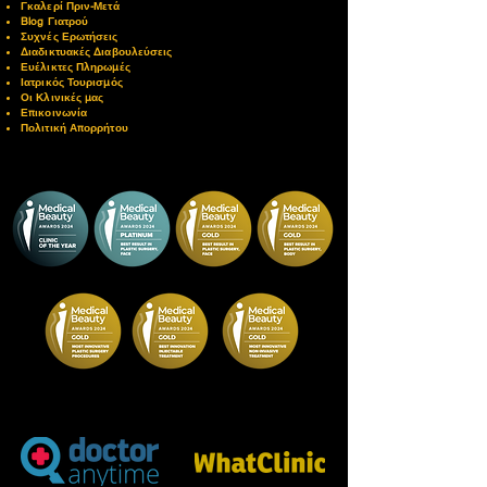
Γκαλερί Πριν-Μετά
Blog Γιατρού
Συχνές Ερωτήσεις
Διαδικτυακές Διαβουλεύσεις
Ευέλικτες Πληρωμές
Ιατρικός Τουρισμός
Οι Κ
λινικές μας
Επικοινωνία
Πολιτική Απορρήτου