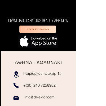
DOWNLOAD DR.EKTOR'S BEAUTY APP NOW!
USE CODE - DREKTOR
ΑΘΗΝΑ - ΚΟΛΩΝΑΚΙ
Πατριάρχου Ιωακείμ 15
+(30)
210 7258982
info@dr-ektor.com