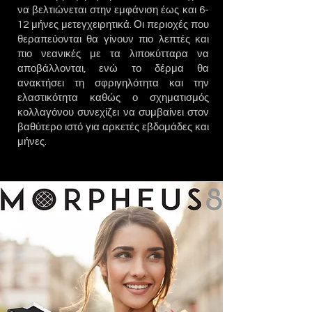
να βελτιώνεται στην εμφάνιση έως και 6-
12 μήνες μετεγχειρητικά. Οι περιοχές που
θεραπεύονται θα γίνουν πιο λεπτές και
πιο νεανικές με τα λιποκύτταρα να
αποβάλλονται, ενώ το δέρμα θα
ανακτήσει τη σφριγηλότητα και την
ελαστικότητα καθώς ο σχηματισμός
κολλαγόνου συνεχίζει να συμβαίνει στον
βαθύτερο ιστό για αρκετές εβδομάδες και
μήνες.