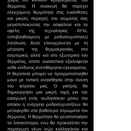
χωρίς τον κίνδυνο 'κρεμάσματος' του
δέρματος. Η συσκευή θα παρέχει
ελεγχόμενη θερμότητα στις ευαίσθητες
και μικρές περιοχές του σώματός σας
μεγιστοποιώντας την ασφάλεια και τα
οφέλη της τεχνολογίας RFAL
(υποβοηθούμενη με ραδιοσυχνότητες)
λιπόλυση. Αυτό επιτυγχάνεται με τη
μέτρηση της θερμοκρασίας στο
εσωτερικό, αλλά και στο εξωτερικό του
δέρματος, οπότε ουσιαστικά εξαλείφεται
κάθε κίνδυνος ανεπιθύμητου εγκαύματος.
Η θεραπεία μπορεί να πραγματοποιηθεί
μόνο με τοπική αναισθησία στην άνεση
του ιατρείου μας. Ο γιατρός θα
δημιουργήσει μια μικρή τομή για την
εισαγωγή ενός σωληνίσκου μέσω του
οποίου η ενέργεια ραδιοσυχνοτήτων θα
μεταφερθεί στα βαθύτερα στρώματα του
δέρματος. Η θερμότητα θα ρευστοποιήσει
τα λιποκύτταρα, ενώ θα προκαλέσει την
παραγωγή νέων ινών κολλαγόνου και