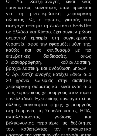
Ο Δρ. Χατζηπαναγής είναι ένας
πραγματικός καινοτόμος όταν πρόκειται
για τη μίνι-επεμβατική χειρουργική
σώματος. Ως ο πρώτος γιατρός που
εισήγαγε επίσημα τη διαδικασία BodyTite
σε Ελλάδα και Κύπρο, έχει συγκεντρώσει
σημαντική εμπειρία στη συγκεκριμένη
θεραπεία, αφού την εφαρμόζει μόνη της,
καθώς και σε συνδυασμό με πιο
επεμβατικές διαδικασίες, όπως
λιποαναρρόφηση, κοιλιοπλαστική,
βραχιοπλαστική. και ανόρθωση μηρών .
Ο Δρ. Χατζηπαναγής κατέχει πάνω από
20 χρόνια εμπειρίας στην αισθητική
χειρουργική σώματος και είναι ένας από
τους κορυφαίους χειρουργούς στον τομέα
πανελλαδικά. Έχει επίσης συνεργαστεί με
άλλους παγκοσμίου φήμης χειρουργούς
στη Γερμανία, τη Σουηδία και τις ΗΠΑ,
ανταλλάσσοντας γνώσεις και
βελτιώνοντας περαιτέρω τις δεξιότητές
του, καθιστώντας τον πραγματικό
μάστορα της χειρουργικής περιγράμματος