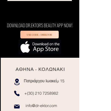
DOWNLOAD DR.EKTOR'S BEAUTY APP NOW!
USE CODE - DREKTOR
ΑΘΗΝΑ - ΚΟΛΩΝΑΚΙ
Πατριάρχου Ιωακείμ 15
+(30)
210 7258982
info@dr-ektor.com