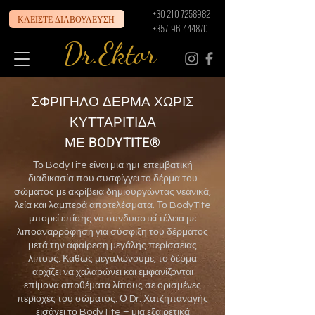
+30 210 7258982
ΚΛΕΙΣΤΕ ΔΙΑΒΟΥΛΕΥΣΗ
+357 96 444870
Dr.Ektor
ΣΦΡΙΓΗΛΟ ΔΕΡΜΑ ΧΩΡΙΣ
ΚΥΤΤΑΡΙΤΙΔΑ
ΜΕ BODYTITE®
Το BodyTite είναι μια ημι-επεμβατική
διαδικασία που συσφίγγει το δέρμα του
σώματος με ακρίβεια δημιουργώντας νεανικά,
λεία και λαμπερά αποτελέσματα. Το BodyTite
μπορεί επίσης να συνδυαστεί τέλεια με
λιποαναρρόφηση για σύσφιξη του δέρματος
μετά την αφαίρεση μεγάλης περίσσειας
λίπους. Καθώς μεγαλώνουμε, το δέρμα
αρχίζει να χαλαρώνει και εμφανίζονται
επίμονα αποθέματα λίπους σε ορισμένες
περιοχές του σώματος. Ο Dr. Χατζηπαναγής
εισάγει το BodyTite – μια εξαιρετικά