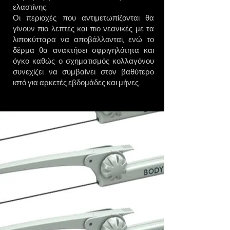
ελαστίνης.
Οι περιοχές που αντιμετωπίζονται θα
γίνουν πιο λεπτές και πιο νεανικές με τα
λιποκύτταρα να αποβάλλονται, ενώ το
δέρμα θα ανακτήσει σφριγηλότητα και
όγκο καθώς ο σχηματισμός κολλαγόνου
συνεχίζει να συμβαίνει στον βαθύτερο
ιστό για αρκετές εβδομάδες και μήνες.