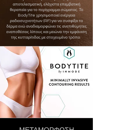
αποτελεσματική, ελάχιστα επεμβατική
θεραπεία για το περίγραμμα σώματος. Το
BodyTite χρησιμοποιεί ενέργεια
ραδιοσυχνοτήτων (RF) για να συσφίξει το
δέρμα ενώ αναδιαμορφώνει τις ανεπιθύμητες
εναποθέσεις λίπους και μειώνει την εμφάνιση
της κυτταρίτιδας με στοχευμένο τρόπο.
ΜΕΤΑΜΟΡΦΩΣΗ