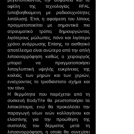
μεγιστοποιώντας την ασφάλεια και τα
οφέλη της τεχνολογίας RFAL
(υποβοηθούμενη με ραδιοσυχνότητες
λιπόλυση). Έτσι, η αφαίρεση του λίπους
πραγματοποιείται με σημαντικά πιο
ατραυματικό τρόπο, δημιουργώντας
λιγότερους μώλωπες, πόνο και λιγότερο
χρόνο ανάρρωσης Επίσης, το αισθητικό
αποτέλεσμα είναι ανώτερο από την απλή
λιποαναρρόφηση καθώς ο χειρουργός
μπορεί να πραγματοποιήσει
λιπογλυπτική υψηλής ευκρίνειας της
κοιλιάς, των μηρών και των χεριών,
ενισχύοντας το τρισδιάστατο σχήμα και
τον τόνο.
Η θερμότητα που παρέχεται από τη
συσκευή BodyTite θα ρευστοποιήσει τα
λιποκύτταρα, ενώ θα προκαλέσει την
παραγωγή νέων ινών κολλαγόνου και
ελαστίνης για την προώθηση της
συστολής του δέρματος μετά τη
λιποαναρρόφηση, η οποία θα συνεχίσει